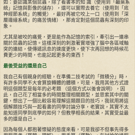
如：要認識某個昆蟲，除了看書本的知 識（使用到「顳葉系
統」記憶與影像的儲存），還可以實際去養它（使用到「底
神經節系統」的觸覺），最好再被它咬上一口（使用到「深
層邊緣系統」的痛苦情緒），那肯定對這個昆蟲有深刻的印
象。
尤其是被咬的痛覺，更是能作為記憶的索引，牽引出一連串
關於昆蟲的記憶。這樣深刻的刺激著實增強了腦中各區域軸
突的連結，使傳遞訊息的速度更快，使下次再回想的時候花
費更少的時間，也能記起更多的東西！
最後受益的還是自己
我自己有個親身的經驗，在準備二技考試的「微積分」時，
有許多同學不大會算旋轉體的體積，可是，我用其他方式證
明這個題型是每年的必考題 （這個方式以後會說明），因
此，自己花了相當多的時間整理相關題型，並思索其中的關
鍵，想出了一個比較容易理解這類題目的技巧，我就用將這
個解題技巧與一起看書的同學討論分享，老實說，其實不太
能知道同學到底學的如何？但教學相長的結果，其實受益最
多的還是自己。
因為每個人都抱著懷疑的態度來看，可是我卻不但事先得多