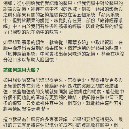
例如：從小開始我們就認識的蘋果，但我們腦中對於蘋果的
認識與記憶，卻存在腦中不同的區域，例如：蘋果的影像與
之前和蘋果有關的記憶經驗存放在第五個系統 「顳葉系統」
中，但對於蘋果的觸覺、味覺則存在第二部份「底神經節系
統」中。由於我們有許多吃蘋果的經驗，因此對蘋果的記憶
早已深刻的記在腦中的味置。
如果想到蘋果的顏色，就會從「顳葉系統」中取出資料，在
腦中顯示出最深刻的蘋果印象，倘若想到的是蘋果的味道，
「底神經節系統」中就會找出蘋果味道的記憶， 甚至在嘴腔
分泌口水以幫助大腦回憶！
該如何運用大腦？
如果想要讓某項記憶記得更久、忘得更少，就得接受更多與
更頻繁的外在刺激，使腦部不同區域的突觸之間的連結加
強，這些加強後的突觸就如同將 記憶綁住的繩索，能使腦中
各個不同功能的區域有更強韌的連結，使記憶在腦中留下更
多的線索，只要牽引住其中的一個部分，就能藉由這些索引
將事情回想得更清 楚。
這也就是為什麼有許多專家建議，如果想要記憶得更久，最
好的方式就是將這個記憶分解成不同的資訊收在腦中，例