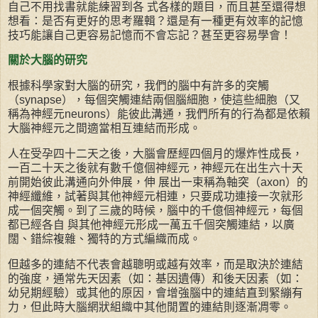
自己不用找書就能練習到各 式各樣的題目，而且甚至還得想
想看：是否有更好的思考羅輯？還是有一種更有效率的記憶
技巧能讓自己更容易記憶而不會忘記？甚至更容易學會！
關於大腦的研究
根據科學家對大腦的研究，我們的腦中有許多的突觸
（synapse），每個突觸連結兩個腦細胞，使這些細胞（又
稱為神經元neurons）能彼此溝通，我們所有的行為都是依賴
大腦神經元之間適當相互連結而形成。
人在受孕四十二天之後，大腦會歷經四個月的爆炸性成長，
一百二十天之後就有數千億個神經元，神經元在出生六十天
前開始彼此溝通向外伸展，伸 展出一束稱為軸突（axon）的
神經纖維，試著與其他神經元相連，只要成功連接一次就形
成一個突觸。到了三歲的時候，腦中的千億個神經元，每個
都已經各自 與其他神經元形成一萬五千個突觸連結，以廣
闊、錯綜複雜、獨特的方式編織而成。
但越多的連結不代表會越聰明或越有效率，而是取決於連結
的強度，通常先天因素（如：基因遺傳）和後天因素（如：
幼兒期經驗）或其他的原因，會增強腦中的連結直到緊繃有
力，但此時大腦網狀組織中其他閒置的連結則逐漸凋零。