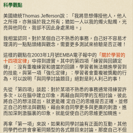
科學觀點
美國總統Thomas Jefferson說：「我將思想傳授他人，他人
之所得，亦無損於我之所有；猶如一人以我的燭火點燭，光
亮與他同在，我卻不因此身處黑暗。」
我相當認同。對於某個自己不熟悉的事務，自己好不容易才
理清的一點點頭緒與觀念，需要更多測試來檢驗是否正確！
這樣的觀點在2003年1月號EMBA電子報中的
「關於學習的
十四項定律」
中得到證實。其中的第四項「練習與回饋定
律」：沒有重複練習和適當的回饋，學習者無法精進學習到
的技能，與第一項「強化定律」：學習者會重複被獎勵的行
為，可以說明「與同學討論題目」絕對是利人利己的事！
先從「第四項」談起：對於某項不熟悉的事務通常得練習許
多次，以在腦中建立印象，再藉由與同學的互相討論，彼此
將自己的想法提出，就更能確 定自己的思維是否正確，並修
正自己的想法與觀點，藉由來自同學更多與更廣的刺激，進
而加深刺激腦裏的印象，就能促使自己的思維更加精進。
再拿「第一項」來說，如果和同學討論有正面的互動，其他
同學們也許會拿著同類型的各式題目來討論，那麼自己不但