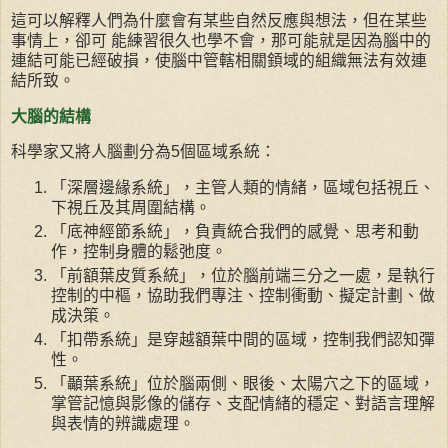
這可以解釋人們為什麼會有某些自然反應與想法，但在某些
事情上，卻可 能練習很久也學不會，那可能就是因為腦中的
連結可能已經破損，使腦中管轄相關顉域的組織無法有效連
結所致。
大腦的結構
科學家又將人腦劃分為5個區域系統：
「深層邊緣系統」，主管人類的情緒，區域包括視丘、
下視丘及其周圍結構。
「底神經節系統」，負責統合我們的感覺、思考和動
作，控制身體的鬆弛度。
「前額葉皮質系統」，位於腦前端三分之一處，是執行
控制的中樞，協助我們專注、控制衝動、擬定計劃、做
成決策。
「扣帶系統」是穿越額葉中間的區域，控制我們認知彈
性。
「顳葉系統」位於腦兩側、眼後、太陽穴之下的區域，
掌管記憶與影像的儲存、支配情緒的穩定、對語言理解
與表情的辨識處理。