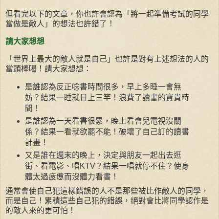
但看完以下的文章，你也許會認為「將一起準備考試的同學
當做是敵人」的想法也許錯了！
請大家想想
「世界上最大的敵人就是自己」也許是對有上述想法的人的
當頭棒喝！請大家想想：
是誰認為反正唸書時間很多，早上多睡一會無
妨？結果一睡就日上三竿！浪費了讀書的寶貴時
間！
是誰認為一天看書很累，晚上看會兒電視沒關
係？結果一看就欲罷不能！破壞了自己訂的讀書
計畫！
又是誰在週末的晚上，決定與朋友一起出去逛
街、看電影、唱KTV？結果一唱就停不住？使身
體太過疲憊而沒體力看書！
通常會使自己犯這樣錯誤的人不是那些被比作敵人的同學，
而是自己！累積這些自己犯的錯誤，絕對會比將同學認作是
的敵人來的更可怕！