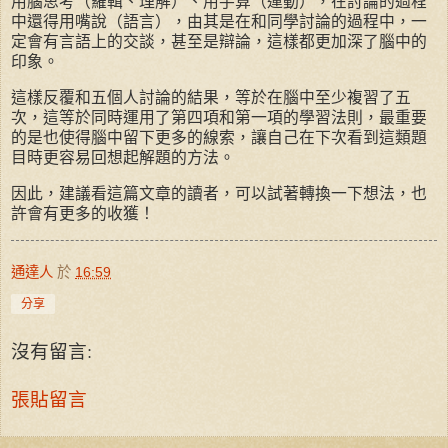
用腦思考（羅輯、理解）、用手算（運動），在討論的過程
中還得用嘴說（語言），由其是在和同學討論的過程中，一
定會有言語上的交談，甚至是辯論，這樣都更加深了腦中的
印象。
這樣反覆和五個人討論的結果，等於在腦中至少複習了五
次，這等於同時運用了第四項和第一項的學習法則，最重要
的是也使得腦中留下更多的線索，讓自己在下次看到這類題
目時更容易回想起解題的方法。
因此，建議看這篇文章的讀者，可以試著轉換一下想法，也
許會有更多的收獲！
通達人
於
16:59
分享
沒有留言:
張貼留言