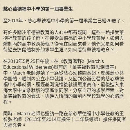
慈心華德福中小學的第一屆畢業生
至2013年，慈心華德福中小學的第一屆畢業生已經20歲了。
有許多關注華德福教育的人心中都有疑問「這些一路接受華
德福教育的孩子們，在接受華德福的中小學教育後，如何與
體制內的高中教育接軌？從現在回頭來看，他們又是如何看
待過去這段體制外的求學生涯？如何看待華德福教育？」
在2013年5月25日午後，在《教育曠野》(March's
Educational Wilderness)舉辦的「華德福教育思潮講座」
中，March 老師邀請了一路從慈心幼稚園念起，歷經慈心共
學團體、體制內公立小學就讀，又回到公辦民營的慈心華德
福中小學就讀，歷經基測洗禮後就讀羅東高商，最後進入東
海大學中文系就讀的李庭怡同學，分享自己的求學歷程、對
華德福教育的看法、與進入所謂的體制內學校就學的心路歷
程。
同時，March 老師也邀請一路在慈心華德福中小學任教的王
智弘老師（2013年至2014年擔任十二年級導師）擔任提問者
與補充者。