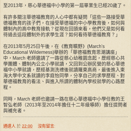
至2013年，慈心華德福中小學的第一屆畢業生已經20歲了。
有許多關注華德福教育的人心中都有疑問「這些一路接受華
德福教育的孩子們，在接受華德福的中小學教育後，如何與
體制內的高中教育接軌？從現在回頭來看，他們又是如何看
待過去這段體制外的求學生涯？如何看待華德福教育？」
在2013年5月25日午後，在《教育曠野》(March's
Educational Wilderness)舉辦的「華德福教育思潮講座」
中，March 老師邀請了一路從慈心幼稚園念起，歷經慈心共
學團體、體制內公立小學就讀，又回到公辦民營的慈心華德
福中小學就讀，歷經基測洗禮後就讀羅東高商，最後進入東
海大學中文系就讀的李庭怡同學，分享自己的求學歷程、對
華德福教育的看法、與進入所謂的體制內學校就學的心路歷
程。
同時，March 老師也邀請一路在慈心華德福中小學任教的王
智弘老師（2013年至2014年擔任十二年級導師）擔任提問者
與補充者。
通達人
於
22:00
沒有留言: