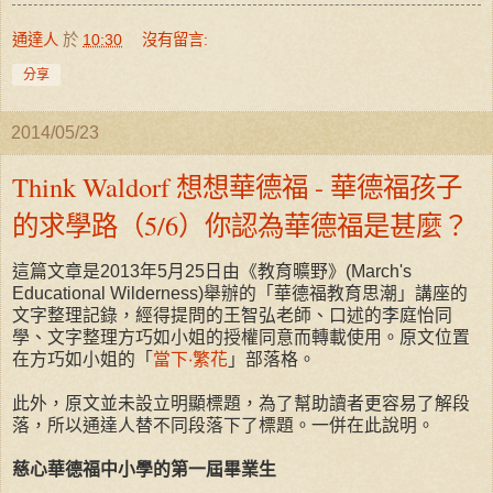
通達人
於
10:30
沒有留言:
分享
2014/05/23
Think Waldorf 想想華德福 - 華德福孩子
的求學路（5/6）你認為華德福是甚麼？
這篇文章是2013年5月25日由《教育曠野》(March's
Educational Wilderness)舉辦的「華德福教育思潮」講座的
文字整理記錄，經得提問的王智弘老師、口述的李庭怡同
學、文字整理方巧如小姐的授權同意而轉載使用。原文位置
在方巧如小姐的「
當下‧繁花
」部落格。
此外，原文並未設立明顯標題，為了幫助讀者更容易了解段
落，所以通達人替不同段落下了標題。一併在此說明。
慈心華德福中小學的第一屆畢業生