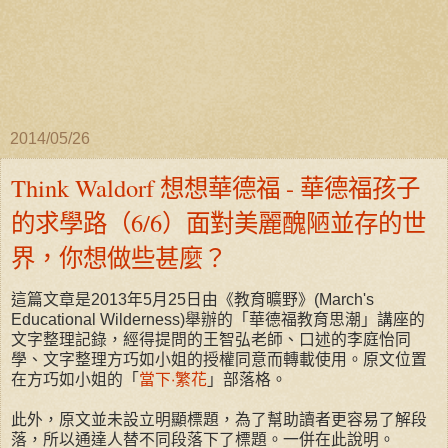
2014/05/26
Think Waldorf 想想華德福 - 華德福孩子
的求學路（6/6）面對美麗醜陋並存的世
界，你想做些甚麼？
這篇文章是2013年5月25日由《教育曠野》(March's
Educational Wilderness)舉辦的「華德福教育思潮」講座的
文字整理記錄，經得提問的王智弘老師、口述的李庭怡同
學、文字整理方巧如小姐的授權同意而轉載使用。原文位置
在方巧如小姐的「
當下‧繁花
」部落格。
此外，原文並未設立明顯標題，為了幫助讀者更容易了解段
落，所以通達人替不同段落下了標題。一併在此說明。