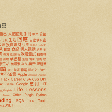
籤雲
自己
人體使用手冊
公益
中文
回應
生活
自動供水盆
特
比較
投資理財
決策
文課
亞斯人
佳句名
兒
食記
個人觀點
建築
站務
動
周
軟體測試
都市樸
教育
組織行為
華德福
體
測驗
聖經
電影
慢跑
歌
綠生活
廣告
嘸蝦米
課程筆
寫作
閱讀
轉載
職涯
關於交往這件
親子
顧客不滿意
Apple
Arduino
Autism
_Hack
Career
DIY
CISA
CSS
ox
Google應用
IT
Game
Life Lessons
ng_English
x
Office
Pidgin
Python
Maker
ading
SQA
Tools
TED
ZDNET
ws