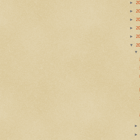
►
2
►
2
►
2
►
2
►
2
▼
2