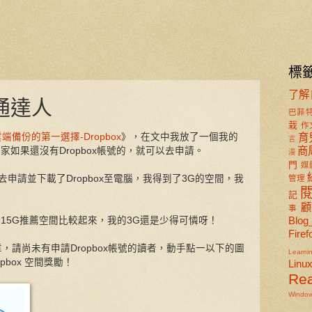
標
了解
通達人
巴菲
栽
作
端備份的第一選擇-Dropbox
》，在文中我放了一個我的
育
言
商
家如果還沒有Dropbox帳號的，就可以去申請。
漫
門
媒
申請並下載了Dropbox至電腦，我得到了3G的空間，我
管理
記
事
Blog
人的15G推薦空間比較起來，我的3G還是少得可憐呀！
Firef
，請尚未有申請Dropbox帳號的讀者，動手點一以下的圖
Learni
opbox 空間獎勵！
Linu
Re
Windo