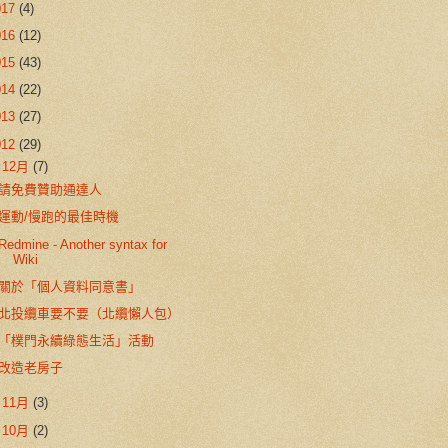
017
(4)
016
(12)
015
(43)
014
(22)
013
(27)
012
(29)
▼
12月
(7)
請免費贊助通達人
運動/慢跑的最佳時機
Redmine - Another syntax for
Wiki
關於「個人資料同意書」
北投纜車要不要（北纜懶人包）
「樸門永續綠態生活」活動
改造老房子
►
11月
(3)
►
10月
(2)