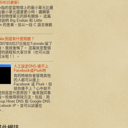
5/9/15更新）
ian指的是當物理上的最小單元比邏
的最小單元還要更小時，邏輯單
映到物理單元的排布關係。 這篇
明 Big Endian 和 Little
ian 的差異，並以一段 C 語言做範
orabc到底有什麼問題？
007年8月27日我在Tutorabc留了
後，我就後悔了。 這篇就是整個
擾的過程和大家分享（也可以說
苦水啦！）。
人工設定DNS-連不上
Facebook或Plurk時
有的時候你會發現其他
的人都可以連上
Facebook 或 Plurk，但
就你連不上？心中就不
問到底是什麼原因？ 後來我同事
我一些故障排除方法，包括：用
kup Hinet DNS 和 Google DNS
acebook IP，並可以試著在
...
尋此網誌