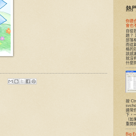
熱
你適合T
會也
自從我
題？
部落
而這
格的
該感謝
就沒有
什麼問
按 Ct
svc
通常
下，
（如
重開機
Big 