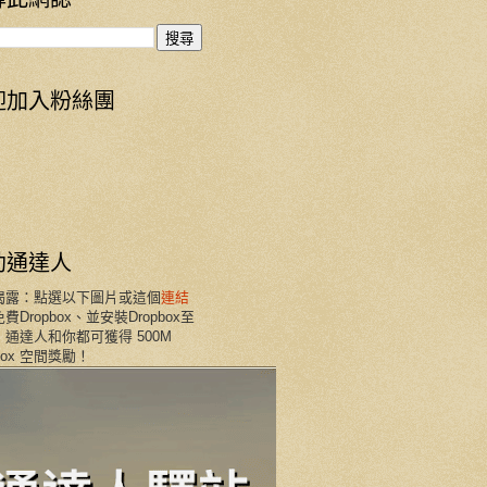
迎加入粉絲團
助通達人
揭露：點選以下圖片或這個
連結
費Dropbox、並安裝Dropbox至
通達人和你都可獲得 500M
pbox 空間獎勵！