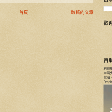
首頁
較舊的文章
歡
贊
利益
申請免
電腦，
Dro