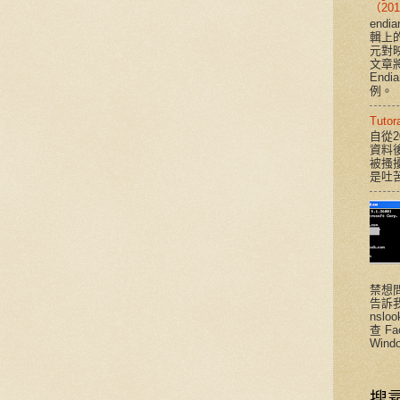
（201
end
輯上
元對
文章將說
End
例。
Tut
自從2
資料
被搔
是吐
禁想
告訴
nsloo
查 F
Windo
搜