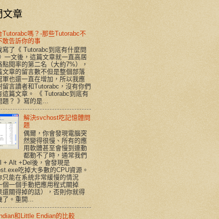
門文章
utorabc嗎？-那些Tutorabc不
不敢告訴你的事
寫了《 Tutorabc到底有什麼問
 》一文後，這篇文章就一直高居
格點閱率的第二名（大約7%），
篇文章的留言數不但是整個部落
冠軍也還一直在增加，所以我應
留言讀者和Tutorabc，沒有你們
這篇文章。 《 Tutorabc到底有
題？ 》寫的是...
解決svchost吃記憶體問
題
偶爾，你會發現電腦突
然變得很慢、所有的應
用軟體甚至會慢到連動
都動不了時，通常我們
rl + Alt +Del後，會發現是
host.exe吃掉大多數的CPU資源。
你只能在系統非常緩慢的情況
一個一個手動把應用程式關掉
果還關得掉的話），否則你就得
了。重開...
Endian和Little Endian的比較