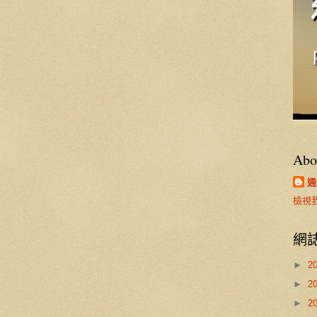
Abo
通
檢視
網
►
2
►
2
►
2