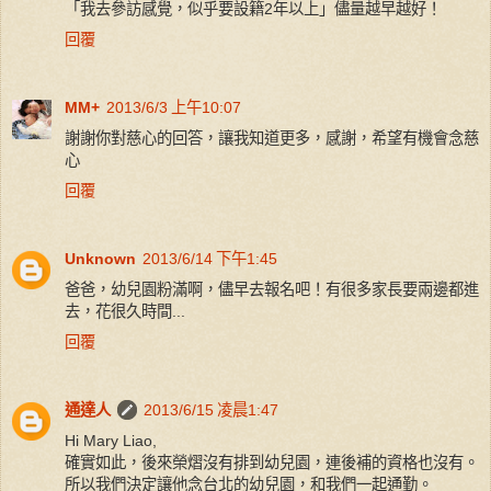
「我去參訪感覺，似乎要設籍2年以上」儘量越早越好！
回覆
MM+
2013/6/3 上午10:07
謝謝你對慈心的回答，讓我知道更多，感謝，希望有機會念慈
心
回覆
Unknown
2013/6/14 下午1:45
爸爸，幼兒園粉滿啊，儘早去報名吧！有很多家長要兩邊都進
去，花很久時間...
回覆
通達人
2013/6/15 凌晨1:47
Hi Mary Liao,
確實如此，後來榮熠沒有排到幼兒園，連後補的資格也沒有。
所以我們決定讓他念台北的幼兒園，和我們一起通勤。