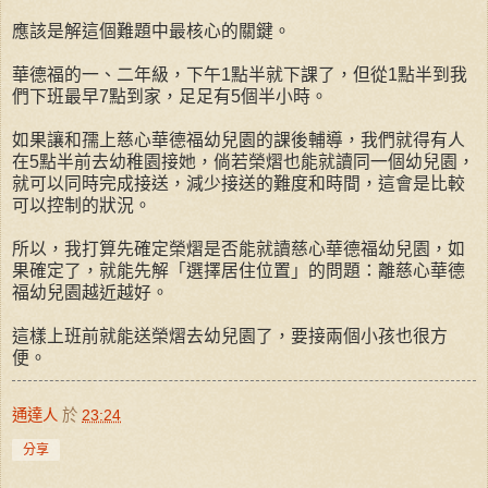
應該是解這個難題中最核心的關鍵。
華德福的一、二年級，下午1點半就下課了，但從1點半到我
們下班最早7點到家，足足有5個半小時。
如果讓和孺上慈心華德福幼兒園的課後輔導，我們就得有人
在5點半前去幼稚園接她，倘若榮熠也能就讀同一個幼兒園，
就可以同時完成接送，減少接送的難度和時間，這會是比較
可以控制的狀況。
所以，我打算先確定榮熠是否能就讀慈心華德福幼兒園，如
果確定了，就能先解「選擇居住位置」的問題：離慈心華德
福幼兒園越近越好。
這樣上班前就能送榮熠去幼兒園了，要接兩個小孩也很方
便。
通達人
於
23:24
分享