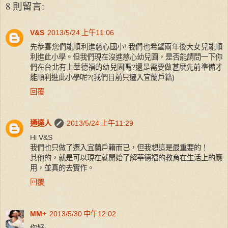
8 則留言:
V&S
2013/5/24 上午11:06
先恭喜您們能順利進慈心國小! 我們也希望兩年後大女兒能順
利進此小學。但我們現在沒進慈心幼兒園，是否能請問一下你
們在台北有上華德福的幼兒園嗎?還是需要做甚麼先前準備才
能順利進此小學呢?(我們目前只遷入宜蘭戶籍)
回覆
通達人
2013/5/24 上午11:29
Hi V&S
我們也只做了遷入宜蘭戶籍而已，但我想這是最重要的！
其他的，就是可以現在就開始了解華德福的教育在生活上的應
用，並真的去實作。
回覆
MM+
2013/5/30 中午12:02
你好: