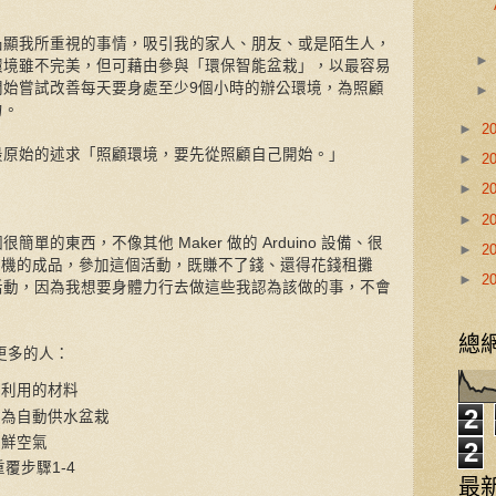
凸顯我所重視的事情，吸引我的家人、朋友、或是陌生人，
環境雖不完美，但可藉由參與「環保智能盆栽」，以最容易
開始嘗試改善每天要身處至少9個小時的辦公環境，為照顧
力。
►
2
最原始的述求「照顧環境，要先從照顧自己開始。」
►
2
►
2
►
2
單的東西，不像其他 Maker 做的 Arduino 設備、很
►
2
印表機的成品，參加這個活動，既賺不了錢、還得花錢租攤
►
2
活動，因為我想要身體力行去做這些我認為該做的事，不會
總
更多的人：
再利用的材料
2
成為自動供水盆栽
新鮮空氣
2
覆步驟1-4
最