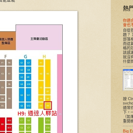
智能盆栽
熱
你適合T
會也
自從我
題？
部落
而這
格的
該感謝
就沒有
什麼問
按 Ct
svc
通常
下，
（如
重開機
Big 