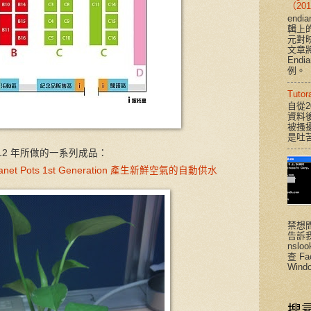
（201
end
輯上
元對
文章將說
End
例。
Tut
自從2
資料
被搔
是吐
12 年所做的一系列成品：
g Planet Pots 1st Generation 產生新鮮空氣的自動供水
禁想
告訴
nsloo
查 F
Windo
搜