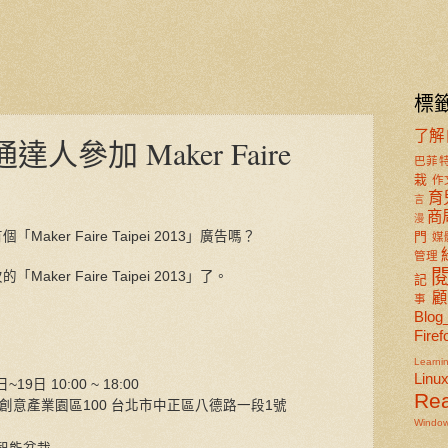
標
了解
 通達人參加 Maker Faire
巴菲
栽
作
育
言
商
漫
ker Faire Taipei 2013」廣告嗎？
門
媒
管理
ker Faire Taipei 2013」了。
記
事
Blog
Firef
Learni
Linu
9日 10:00 ~ 18:00
Re
化創意產業園區100 台北市中正區八德路一段1號
Windo