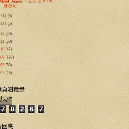
About Degree Inflation 關於「學
歷通膨」
►
3月
(6)
►
1月
(5)
012
(29)
011
(50)
010
(47)
009
(127)
008
(83)
007
(28)
網頁瀏覽量
7
0
2
6
7
新回應