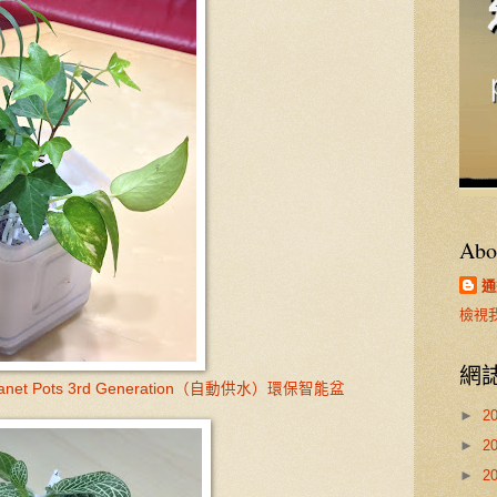
Abo
通
檢視
網
g Planet Pots 3rd Generation（自動供水）環保智能盆
►
2
►
2
►
2