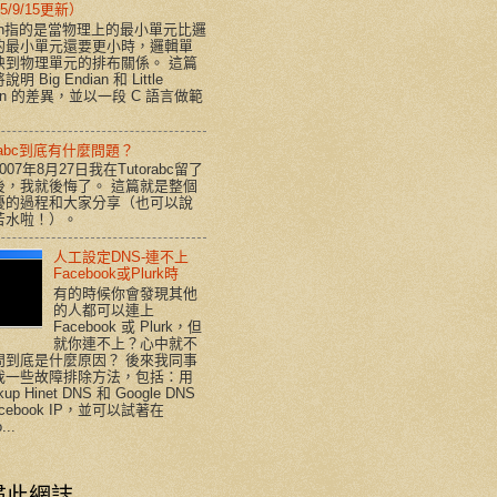
5/9/15更新）
ian指的是當物理上的最小單元比邏
的最小單元還要更小時，邏輯單
映到物理單元的排布關係。 這篇
明 Big Endian 和 Little
ian 的差異，並以一段 C 語言做範
orabc到底有什麼問題？
007年8月27日我在Tutorabc留了
後，我就後悔了。 這篇就是整個
擾的過程和大家分享（也可以說
苦水啦！）。
人工設定DNS-連不上
Facebook或Plurk時
有的時候你會發現其他
的人都可以連上
Facebook 或 Plurk，但
就你連不上？心中就不
問到底是什麼原因？ 後來我同事
我一些故障排除方法，包括：用
kup Hinet DNS 和 Google DNS
acebook IP，並可以試著在
...
尋此網誌