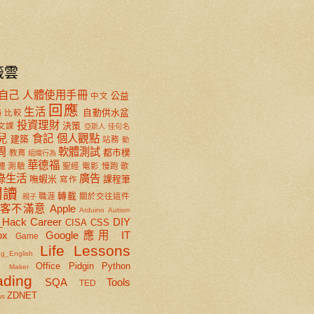
籤雲
自己
人體使用手冊
公益
中文
回應
生活
自動供水盆
特
比較
投資理財
決策
文課
亞斯人
佳句名
兒
食記
個人觀點
建築
站務
動
周
軟體測試
都市樸
教育
組織行為
華德福
體
測驗
聖經
電影
慢跑
歌
綠生活
廣告
嘸蝦米
課程筆
寫作
閱讀
轉載
職涯
關於交往這件
親子
顧客不滿意
Apple
Arduino
Autism
_Hack
Career
DIY
CISA
CSS
ox
Google應用
IT
Game
Life Lessons
ng_English
x
Office
Pidgin
Python
Maker
ading
SQA
Tools
TED
ZDNET
ws