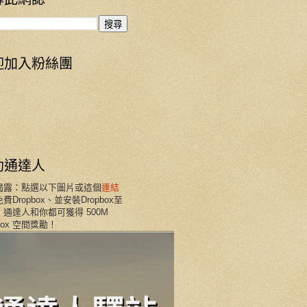
迎加入粉絲團
助通達人
揭露：點選以下圖片或這個
連結
費Dropbox、並安裝Dropbox至
通達人和你都可獲得 500M
pbox 空間獎勵！