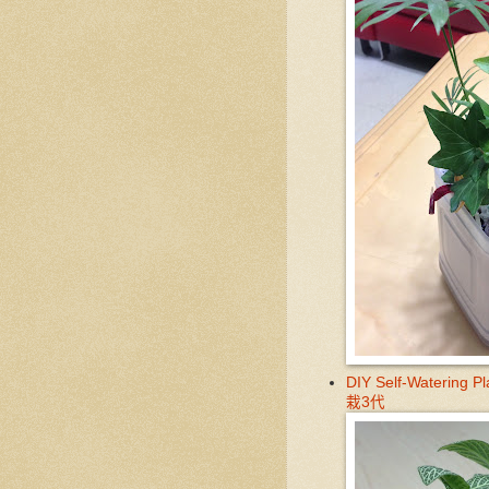
DIY Self-Waterin
栽3代