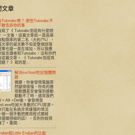
門文章
utorabc嗎？-那些Tutorabc不
不敢告訴你的事
寫了《 Tutorabc到底有什麼問
 》一文後，這篇文章就一直高居
格點閱率的第二名（大約7%），
篇文章的留言數不但是整個部落
冠軍也還一直在增加，所以我應
留言讀者和Tutorabc，沒有你們
這篇文章。 《 Tutorabc到底有
題？ 》寫的是...
解決svchost吃記憶體問
題
偶爾，你會發現電腦突
然變得很慢、所有的應
用軟體甚至會慢到連動
都動不了時，通常我們
rl + Alt +Del後，會發現是
host.exe吃掉大多數的CPU資源。
你只能在系統非常緩慢的情況
一個一個手動把應用程式關掉
果還關得掉的話），否則你就得
了。重開...
Endian和Little Endian的比較