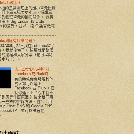
5/9/15更新）
ian指的是當物理上的最小單元比邏
的最小單元還要更小時，邏輯單
映到物理單元的排布關係。 這篇
明 Big Endian 和 Little
ian 的差異，並以一段 C 語言做範
orabc到底有什麼問題？
007年8月27日我在Tutorabc留了
後，我就後悔了。 這篇就是整個
擾的過程和大家分享（也可以說
苦水啦！）。
人工設定DNS-連不上
Facebook或Plurk時
有的時候你會發現其他
的人都可以連上
Facebook 或 Plurk，但
就你連不上？心中就不
問到底是什麼原因？ 後來我同事
我一些故障排除方法，包括：用
kup Hinet DNS 和 Google DNS
acebook IP，並可以試著在
...
尋此網誌