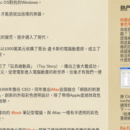
 OS對抗的Windows。
熱
，才能造就出這樣的英雄。
你適合T
會也
自從我
題？
代的蠻荒，逐步邁入了現代。
部落
而這
格的
賈伯斯以1000萬美元收購了喬治·盧卡斯的電腦動畫部，成立了
該感謝
室。
就沒有
什麼問
行了「玩具總動員」（Toy Story），播出之後大獲成功，
萬美元，促使電影進入電腦動畫的新世界，往後才有我們一連
1998年擔任 CEO，同年推出
iMac
這個融合「網路的刺激
，創新的外殼彩色透明設計，除了帶領Apple度過財政危
按 Ct
svc
-創新。
通常
下，
為導向的
iBook
筆記型電腦，與 iMac 一樣有半透明的彩色
（如
重開機
殼。
Big 