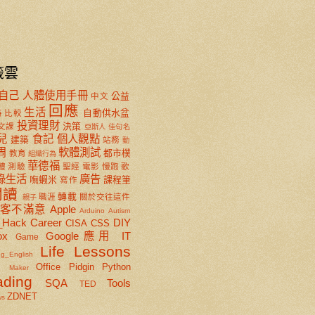
籤雲
自己
人體使用手冊
公益
中文
回應
生活
自動供水盆
特
比較
投資理財
決策
文課
亞斯人
佳句名
兒
食記
個人觀點
建築
站務
動
周
軟體測試
都市樸
教育
組織行為
華德福
體
測驗
聖經
電影
慢跑
歌
綠生活
廣告
嘸蝦米
課程筆
寫作
閱讀
轉載
職涯
關於交往這件
親子
顧客不滿意
Apple
Arduino
Autism
_Hack
Career
DIY
CISA
CSS
ox
Google應用
IT
Game
Life Lessons
ng_English
x
Office
Pidgin
Python
Maker
ading
SQA
Tools
TED
ZDNET
ws