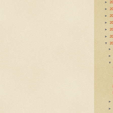
►
2
►
2
►
2
►
2
►
2
►
2
▼
2