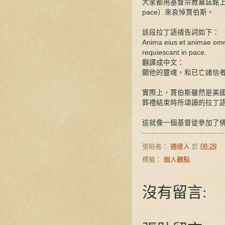
大家都用基督宗教墓誌銘
pace）來哀悼賈伯斯。
該段拉丁語禱告詞如下：
Anima eius et animae omn
requiescant in pace.
翻譯成中文：
願他的靈魂，和已亡諸信
實際上，賈伯斯雖然是美
葬禮結束時所頌讀的拉丁
這就像一個基督徒參加了
張貼者：
通達人
於
08:29
標籤：
個人觀點
沒有留言: