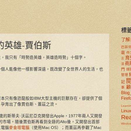
標
了解
的英雄-賈伯斯
巴菲
栽
作
生，我只有「時勢造英雄，英雄造時勢」十個字。
育
言
商
漫
一個人能像他一樣影響深遠，既改變了全世界人的生活，也
門
媒
管理
記
事
Blog
Firef
本只有像恐龍般如IBM大型主機的巨獸存在，卻提供了個
，孕育出了像賈伯斯、蓋茲之流。
Learni
Linu
6歲的斯蒂夫·沃茲尼亞克開發出Apple，1977年兩人又開發
Re
電腦的市場。隨後賈伯斯再看到全錄的Alto後，又開發出首部
Windo
人電腦
麥金塔電腦
（使用Mac OS）；而蓋茲再參觀了Mac