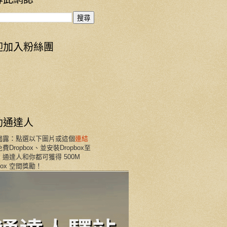
迎加入粉絲團
助通達人
揭露：點選以下圖片或這個
連結
費Dropbox、並安裝Dropbox至
通達人和你都可獲得 500M
pbox 空間獎勵！