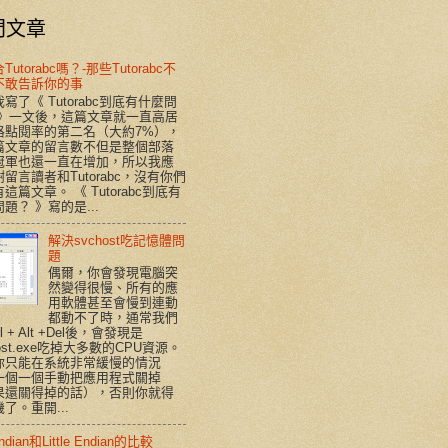
門文章
utorabc嗎？-那些Tutorabc不
不敢告訴你的事
寫了《 Tutorabc到底有什麼問
 》一文後，這篇文章就一直高居
格點閱率的第二名（大約7%），
篇文章的留言數不但是整個部落
冠軍也還一直在增加，所以我應
留言讀者和Tutorabc，沒有你們
這篇文章。 《 Tutorabc到底有
題？ 》寫的是...
解決svchost吃記憶體問
題
偶爾，你會發現電腦突
然變得很慢、所有的應
用軟體甚至會慢到連動
都動不了時，通常我們
rl + Alt +Del後，會發現是
host.exe吃掉大多數的CPU資源。
你只能在系統非常緩慢的情況
一個一個手動把應用程式關掉
果還關得掉的話），否則你就得
了。重開...
Endian和Little Endian的比較