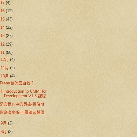
017
(4)
016
(12)
015
(43)
014
(22)
013
(27)
012
(29)
011
(50)
►
12月
(4)
►
11月
(2)
▼
10月
(4)
Tester該怎麼自救？
上Introduction to CMMI for
Development V1.3 課程
記念我心中的英雄-賈伯斯
我會這麼辦-回覆讀者靜儀
►
9月
(2)
►
8月
(3)