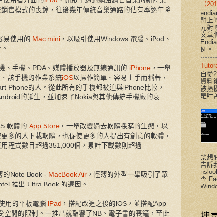
易用使用者介面的
iPod
，開啟了透過網路銷售音樂的新商業
（201
樂銷售模式的喪鐘，往後幾年傳統音樂通路的佔有率逐年降
end
輯上
元對
文章將說
、容易使用的
Mac mini
，以吸引使用Windows 電腦、iPod、
End
者。
例。
Tut
合相機、手機、PDA、媒體播放器及無線通訊的
iPhone
，一舉
自從2
的市場。該手機的作業系統
iOS
以操作簡單、容易上手而稱著，
資料
t Phone的人。從此所有的手機都被迫與iPhone比較，
被搔
是吐
droid的誕生，並加速了Nokia與其他傳統手機廠的衰
OS 軟體的
App Store
，一舉改變過去軟體採購的生態，以
使更多的人下載軟體，也促使更多的人提出有創意的軟體，
應用程式數目超過351,000個，累計下載數則超過
禁想
告訴
nsloo
ote Book -
MacBook Air
，輕薄的外型一舉吸引了眾
查 F
l 推出 Ultra Book 的遠因。
Windo
動使用的平板電腦
iPad
，搭配改進之後的iOS，並搭配App
更不受空間的限制。一推出就敲響了NB、電子書的喪鐘，至此
搜