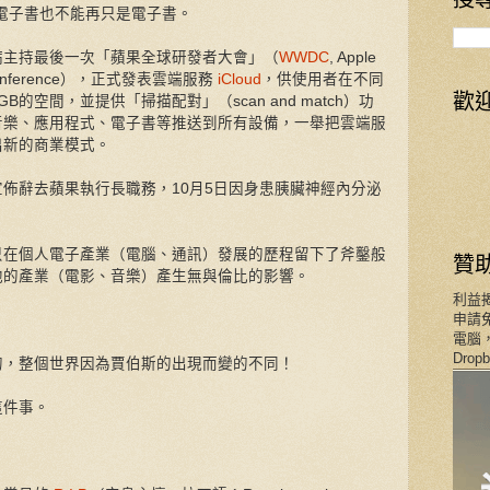
電子書也不能再只是電子書。
斯抱病主持最後一次「蘋果全球研發者大會」（
WWDC
, Apple
rs Conference），正式發表雲端服務
iCloud
，供使用者在不同
歡
的空間，並提供「掃描配對」（scan and match）功
買的音樂、應用程式、電子書等推送到所有設備，一舉把雲端服
出新的商業模式。
斯宣佈辭去蘋果執行長職務，10月5日因身患胰臟神經內分泌
只在個人電子產業（電腦、通訊）發展的歷程留下了斧鑿般
贊
他的產業（電影、音樂）產生無與倫比的影響。
利益
申請免
電腦，
Dro
的，整個世界因為賈伯斯的出現而變的不同！
這件事。