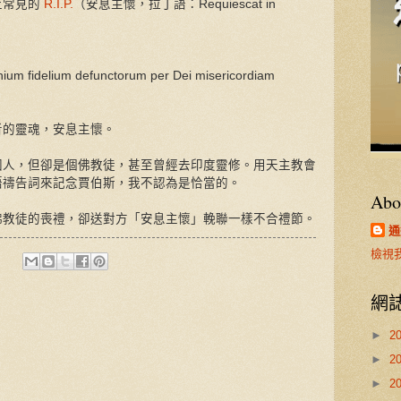
上常見的
R.I.P.
（安息主懷，拉丁語：Requiescat in
ium fidelium defunctorum per Dei misericordiam
者的靈魂，安息主懷。
國人，但卻是個佛教徒，甚至曾經去印度靈修。用天主教會
語禱告詞來記念賈伯斯，我不認為是恰當的。
Abo
佛教徒的喪禮，卻送對方「安息主懷」輓聯一樣不合禮節。
通
檢視
網
►
2
►
2
►
2