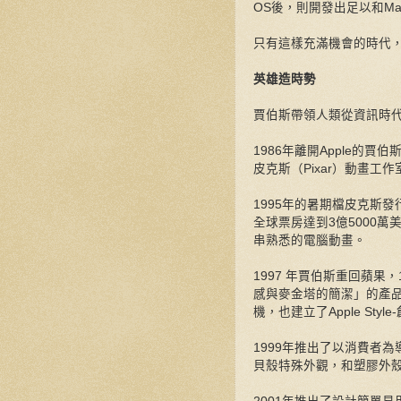
OS後，則開發出足以和Mac
只有這樣充滿機會的時代
英雄造時勢
賈伯斯帶領人類從資訊時
1986年離開Apple的
皮克斯（Pixar）動畫工作
1995年的暑期檔皮克斯發
全球票房達到3億5000
串熟悉的電腦動畫。
1997 年賈伯斯重回蘋果，
感與麥金塔的簡潔」的產品
機，也建立了Apple Style
1999年推出了以消費者
貝殼特殊外觀，和塑膠外