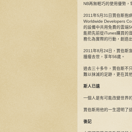
NB再無輕巧的使用優勢，
2011年5月31日賈伯
Worldwide Develope
的設備中共用免費的雲端5GB
能把先前從iTunes購
務化為實際的行動，創造
2011年8月24日，賈伯
腫瘤去世，享年56歲。
過去三十多牛，賈伯斯不
難以抹滅的足跡，更在其
斯人已遠
一個人是有可能改變世界
賈伯斯用他的一生證明了
後記