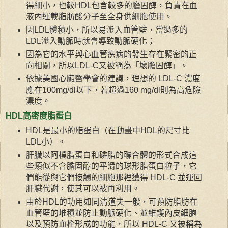
得細小，也較HDL包含較多的膽固醇，負責在血
液內運載脂肪酸分子至全身供細胞使用。
因LDL體積小，所以易滲入血管壁，當過多的
LDL滲入動脈時就會導致動脈硬化；
因為它的水平與心血管疾病的發生存在緊密的正
向相關，所以LDL-C又被稱為「壞膽固醇」。
依據美國心臟醫學會的建議，理想的 LDL-C 濃度
應在100mg/dl以下，若超過160 mg/dl則為高危險
濃度。
HDL高密度脂蛋白
HDL是最小的脂蛋白（在動畫中HDL的尺寸比
LDL小）。
肝臟以阿樸脂蛋白和磷脂的聯合體的形式合成這
些類似不含膽固醇的平滑的球形脂蛋白粒子，它
們能從與它們接觸的細胞那裡獲得 HDL-C 並運回
肝臟代謝，使其可以被再利用。
由於HDL的功用如同清道夫一般，可預防脂肪在
血管壁的堆積並防止動脈硬化、並維護內皮細胞
以及預防血栓形成的功能，所以 HDL-C 又被稱為