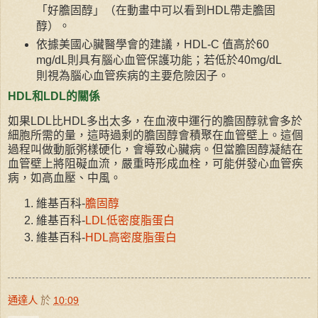
「好膽固醇」（在動畫中可以看到HDL帶走膽固
醇）。
依據美國心臟醫學會的建議，HDL-C 值高於60
mg/dL則具有腦心血管保護功能；若低於40mg/dL
則視為腦心血管疾病的主要危險因子。
HDL和LDL的關係
如果LDL比HDL多出太多，在血液中運行的膽固醇就會多於
細胞所需的量，這時過剩的膽固醇會積聚在血管壁上。這個
過程叫做動脈粥樣硬化，會導致心臟病。但當膽固醇凝結在
血管壁上將阻礙血流，嚴重時形成血栓，可能併發心血管疾
病，如高血壓、中風。
維基百科-
膽固醇
維基百科-
LDL低密度脂蛋白
維基百科-
HDL高密度脂蛋白
通達人
於
10:09