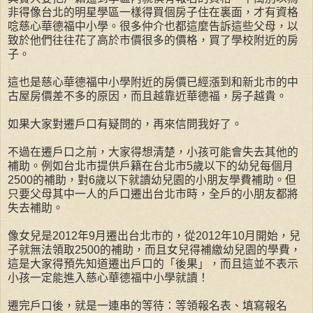
非得像台北的明星學區一樣得買個房子住在裏面，才有資格
唸慈心華德福中小學。很多仲介也都這麼告訴這些父母，以
致於他們往往花了高於市價很多的價格，買了學校附近的房
子。
這也是慈心華德福中小學附近的房價已經漲到和新北市的中
古屋房價差不多的原因，而且越靠近華德福，房子越貴。
如果大家對遷戶口有疑問的，再來信問我好了。
不過在遷戶口之前，大家得想清楚，小孩可能會失去其他的
補助。例如台北市提供戶籍在台北市5歲以下的幼兒每個月
2500的補助，對6歲以下就讀幼兒園的小朋友學費補助。但
只要父母其中一人的戶口遷出台北市時，全戶的小朋友都將
失去補助。
像女兒是2012年9月遷出台北市的，從2012年10月開始，兒
子就無法領取2500的補助，而且女兒得補繳幼兒園的學費，
這是大家得預先知道遷出戶口的「後果」，而且這並不表示
小孩一定能進入慈心華德福中小學就讀！
遷完戶口後，就是一連串的等待：等領報名表、填寫報名