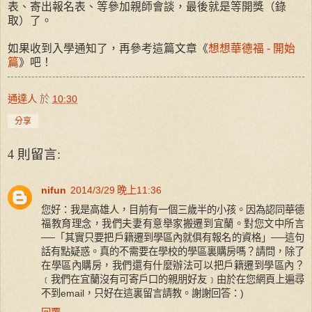
表、寄出報名表、等參加親師會談，最後就是等開獎（錄
取）了。
如果收到入學通知了，再參考這篇文章《
想想華德福 - 開始
篇
》吧！
通達人
於
10:30
分享
4 則留言:
nifun
2014/3/29 晚上11:36
您好：我是高雄人，目前有一個三歲半的小孩。因為認同華德
福教育理念，我們夫妻有意舉家搬遷到宜蘭。對您文中所言
──「其實只要把戶籍遷到學區內就俱有報名的資格」──這句
話有點疑惑。真的不需要在學校的學區裏購房嗎？請問，除了
在學區內購房，我們還有什麼辦法可以把戶籍遷到學區內？
﹝我們在宜蘭沒有可寄戶口的親朋好友﹞由於在您網頁上遍尋
不到email，只好在這裏留言請教。謝謝回答：)