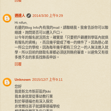
回覆
通達人
2014/3/30 上午9:29
Hi nifun,
右邊的Blog Info內有我的mail，請聯絡我。我會告訴你可以聯
絡誰，詢問是否可以遷入戶口。
以今年的報名狀況而言，確實是「只要把戶籍遷到學區內就俱
有報名的資格」，而且幾乎變成了唯一的條件了。因為慈心是
一所公立的學校，因為每年幾乎都有三分之一的人無法進入就
學，所以目前的錄取名單都必須送到縣府審查，以避免又有很
多進不去的家長找縣長申訴。
回覆
Unknown
2015/12/7 上午9:11
您好
我是新北市新莊區的kiki
我本身就是從事幼教行業
對於華德福也有深入探究
非常嚮往孩子就讀華德福學校