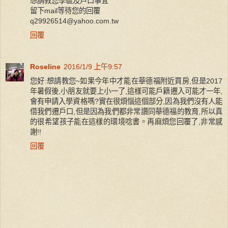
想請教您學區及戶口事宜
留下mail等待您的回覆
q29926514@yahoo.com.tw
回覆
Roseline
2016/1/9 上午9:57
您好:想請教您~如果今年中才能在華德福附近買房,但是2017
年暑假後,小朋友就要上小一了,這樣可能戶籍遷入可能才一年,
會有申請入學資格嗎?實在很煩惱這個部分,因為我們沒有人能
借我們遷戶口,但是因為我們都非常讚同華德福的教育,所以真
的很希望孩子能在這樣的環境唸書。再麻煩您回覆了,非常感
謝!!
回覆