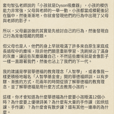
套句智弘老師說的「小孩就是Dyson吸塵器」，小孩的模仿
能力非常強，父母與老師的一舉一動，小孩都當成模範後記
在腦中，然後漸漸地，你就會發現他們的行為中出現了父母
與老師的影子。
所以，父母最該做的其實是先檢討自己的行為，然後發現自
己行為背後隱藏的問題。
但父母也是人，他們的身上早就吸滿了許多來自原生家庭成
長過程中的塵埃，除非他們願意重新學習、洗刷掉沾了滿身
的灰塵，讓這些灰塵遠離自己，不然這些塵埃就是會像影子
一樣一直跟著我們，然後也沾上了我們的下一代。
我的建議是學習華德福的教育理念「人智學」，或者像我一
樣更積極地報名「人智學基金會」開的華德福師訓，以有步
驟、漸進的方式，花兩年的時間從頭了解華德福的教育理
念，並了解華德福是用什麼方式去教育小孩的。
這樣，你才會知道為什麼華德福為什麼要小孩睡滿12個小
時？為什麼要上優律詩美？為什麼有大量的手作課（如烘焙
課、手作課）？為什麼會有散步課？還有其他一連串的為什
麼。