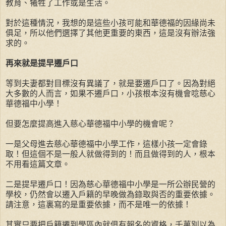
教育、犧牲了工作或是生活。
對於這種情況，我想的是這些小孩可能和華德福的因緣尚未
俱足，所以他們選擇了其他更重要的東西，這是沒有辦法強
求的。
再來就是提早遷戶口
等到夫妻都對目標沒有異議了，就是要遷戶口了。因為對絕
大多數的人而言，如果不遷戶口，小孩根本沒有機會唸慈心
華德福中小學！
但要怎麼提高進入慈心華德福中小學的機會呢？
一是父母進去慈心華德福中小學工作，這樣小孩一定會錄
取！但這個不是一般人就做得到的！而且做得到的人，根本
不用看這篇文章。
二是提早遷戶口！因為慈心華德福中小學是一所公辦民營的
學校，仍然會以遷入戶籍的早晚做為錄取與否的重要依據。
請注意，這裏寫的是重要依據，而不是唯一的依據！
其實只要把戶籍遷到學區內就俱有報名的資格，千萬別以為