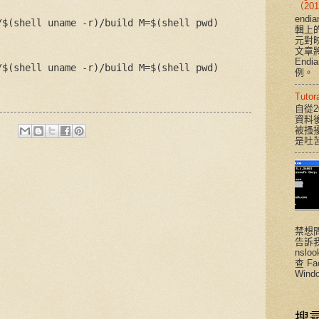
（201
end
/$(shell uname -r)/build M=$(shell pwd)
輯上
元對
文章將說
End
/$(shell uname -r)/build M=$(shell pwd)
例。
Tut
自從2
資料
被搔
是吐
禁想
告訴
nsloo
查 F
Windo
搜