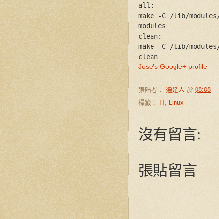
all:
make -C /lib/modules
modules
clean:
make -C /lib/modules
clean
Jose’s Google+ profile
張貼者：
通達人
於
08:08
標籤：
IT
,
Linux
沒有留言:
張貼留言