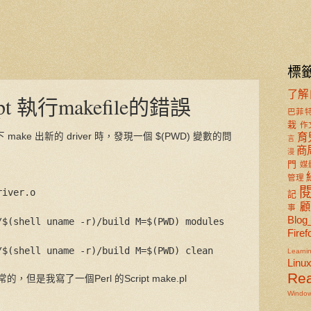
標
了解
ipt 執行makefile的錯誤
巴菲
栽
作
 下 make 出新的 driver 時，發現一個 $(PWD) 變數的問
育
言
商
漫
門
媒
管理
river.o
記
事
Blog
/$(shell uname -r)/build M=$(PWD) modules
Firef
/$(shell uname -r)/build M=$(PWD) clean
Learni
Linu
Re
但是我寫了一個Perl 的Script make.pl
Windo