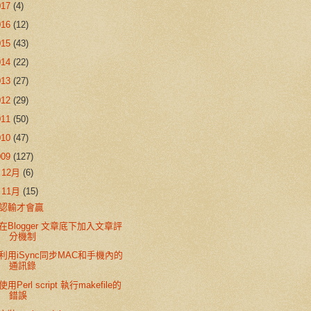
017
(4)
016
(12)
015
(43)
014
(22)
013
(27)
012
(29)
011
(50)
010
(47)
009
(127)
►
12月
(6)
▼
11月
(15)
認輸才會贏
在Blogger 文章底下加入文章評
分機制
利用iSync同步MAC和手機內的
通訊錄
使用Perl script 執行makefile的
錯誤