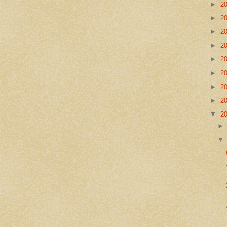
►
2
►
2
►
2
►
2
►
2
►
2
►
2
►
2
▼
2