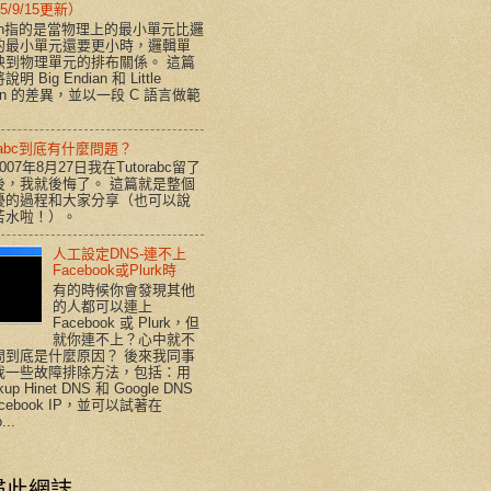
5/9/15更新）
ian指的是當物理上的最小單元比邏
的最小單元還要更小時，邏輯單
映到物理單元的排布關係。 這篇
明 Big Endian 和 Little
ian 的差異，並以一段 C 語言做範
orabc到底有什麼問題？
007年8月27日我在Tutorabc留了
後，我就後悔了。 這篇就是整個
擾的過程和大家分享（也可以說
苦水啦！）。
人工設定DNS-連不上
Facebook或Plurk時
有的時候你會發現其他
的人都可以連上
Facebook 或 Plurk，但
就你連不上？心中就不
問到底是什麼原因？ 後來我同事
我一些故障排除方法，包括：用
kup Hinet DNS 和 Google DNS
acebook IP，並可以試著在
...
尋此網誌