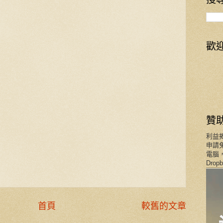
歡
贊
利益
申請免
電腦，
Dro
首頁
較舊的文章