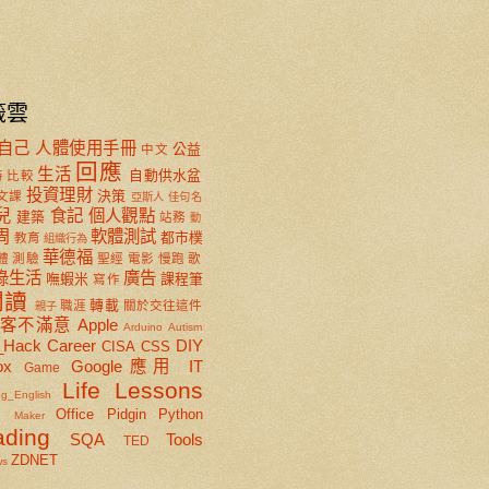
籤雲
自己
人體使用手冊
公益
中文
回應
生活
自動供水盆
特
比較
投資理財
決策
文課
亞斯人
佳句名
兒
食記
個人觀點
建築
站務
動
周
軟體測試
都市樸
教育
組織行為
華德福
體
測驗
聖經
電影
慢跑
歌
綠生活
廣告
嘸蝦米
課程筆
寫作
閱讀
轉載
職涯
關於交往這件
親子
顧客不滿意
Apple
Arduino
Autism
_Hack
Career
DIY
CISA
CSS
ox
Google應用
IT
Game
Life Lessons
ng_English
x
Office
Pidgin
Python
Maker
ading
SQA
Tools
TED
ZDNET
ws