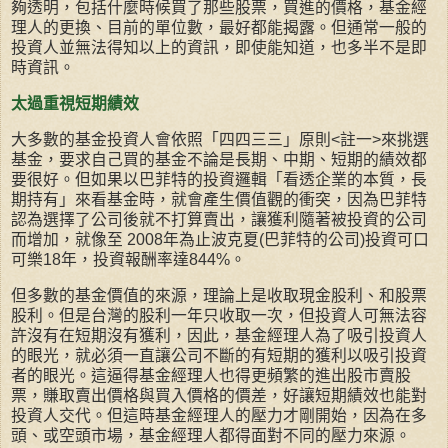
夠透明，包括什麼時候買了那些股票，買進的價格，基金經
理人的更換、目前的單位數，最好都能揭露。但通常一般的
投資人並無法得知以上的資訊，即使能知道，也多半不是即
時資訊。
太過重視短期績效
大多數的基金投資人會依照「四四三三」原則<註一>來挑選
基金，要求自己買的基金不論是長期、中期、短期的績效都
要很好。但如果以巴菲特的投資邏輯「看透企業的本質，長
期持有」來看基金時，就會產生價值觀的衝突，因為巴菲特
認為選擇了公司後就不打算賣出，讓獲利隨著被投資的公司
而增加，就像至 2008年為止波克夏(巴菲特的公司)投資可口
可樂18年，投資報酬率達844%。
但多數的基金價值的來源，理論上是收取現金股利、和股票
股利。但是台灣的股利一年只收取一次，但投資人可無法容
許沒有在短期沒有獲利，因此，基金經理人為了吸引投資人
的眼光，就必須一直讓公司不斷的有短期的獲利以吸引投資
者的眼光。這逼得基金經理人也得更頻繁的進出股市賣股
票，賺取賣出價格與買入價格的價差，好讓短期績效也能對
投資人交代。但這時基金經理人的壓力才剛開始，因為在多
頭、或空頭市場，基金經理人都得面對不同的壓力來源。