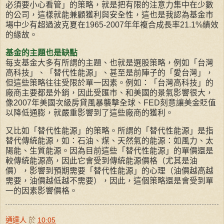
必須要小心看管」的策略，就是把有限的注意力集中在少數
的公司，這樣就能兼顧獲利與安全性，這也是我認為基金市
場中少有超過波克夏在1965-2007年年複合成長率21.1%績效
的緣故。
基金的主題也是缺點
每支基金大多有所謂的主題、也就是選股策略，例如「台灣
高科技」、「替代性能源」、甚至是前陣子的「愛台灣」，
但這些策略往往受限於單一因素。例如：「台灣高科技」的
廠商主要都是外銷，因此受匯市、和美國的景氣影響很大，
像2007年美國次級房貸風暴襲擊全球、FED刻意讓美金貶值
以降低通膨，就嚴重影響到了這些廠商的獲利。
又比如「替代性能源」的策略。所謂的「替代性能源」是指
替代傳統能源，如：石油、煤、天然氣的能源：如風力、太
陽能、生質能源。因為目前這些「替代性能源」的單價還是
較傳統能源高，因此它會受到傳統能源價格（尤其是油
價），影響到預期需要「替代性能源」的心理（油價越高越
需要，油價越低越不需要），因此，這個策略還是會受到單
一的因素影響價格。
通達人
於
10:05