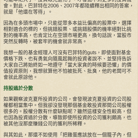
會。對此，巴菲特在2006、2007年都陸續釋出相同的答案，
就是「他還在等待」。
因為在多頭市場中，只能從眾多本益比偏高的股票中，選擇
相對適合的標的，但挑錯股票、或挑錯股價的機率絕對比挑
對的機率高，也肯定比在空頭市場更高，換句話說，當股市
突然反轉時，被套牢的機會就非常高。
我想一般的基金經理人可沒有巴菲特的guts，即使面對基金
價格下跌、也有勇氣向隨風起舞的投資者說不、並堅持告訴
大家自己將始終如一地遵守「當大家貪的時候要恐懼」的價
值投資原則，我想就算他不怕被批死、批臭，他的老闆可不
會就此原諒他。
持股過於分散
如果觀察波克夏所投資的公司，會發現波克夏投資的公司股
權都相當集中。但我卻沒發現那個基金敢投資那間公司股權
很多的。股權分散有什麼缺點呢？雖然這樣安全性較高，但
也因為投資過於分散，導致即使所投資的公司獲利頗高，也
被其他沒那麼賺錢公司的獲利所稀釋。
與其如此，那還不如使用「把雞蛋應該放在一個籠子內，但