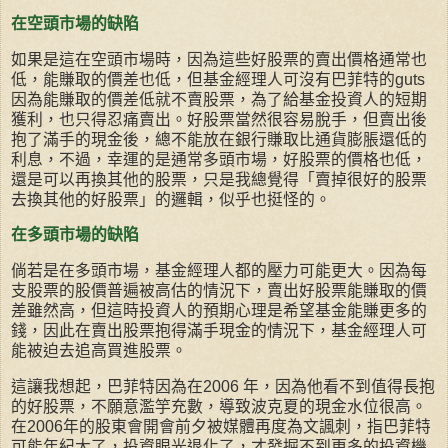
在空頭市場的缺陷
如果是這在空頭市場時，因為這些好股票的賣出價格通常也
低，能賺取的價差也低，但基金經理人可沒有巴菲特的guts
因為能賺取的價差低就不賣股票，為了給基金投資人的短期
獲利，也只得忍痛賣出。好股票當然很容易脫手，但賣出後
抱了滿手的現金後，總不能放在銀行賺取比通貨膨脹還低的
利息，不過，幸運的是通常多頭市場，好股票的價格也低，
還是可以再換其他的股票，只是我總覺得「賣掉很好的股票
去換其他的好股票」的邏輯，似乎也挺怪的。
在多頭市場的缺陷
倘若是在多頭市場，基金經理人都的壓力可能更大。因為每
支股票的股價普遍被高估的情況下，賣出好股票能賺取的價
差雖然高，但這時投資人的預期心理是希望基金能賺更多的
錢，因此在賣出股票抱得滿手現金的情況下，基金經理人可
能被迫去追高買進股票。
這讓我想起，巴菲特因為在2006 年，因為他看不到值得長抱
的好股票，不願意濫竽充數，導致波克夏的現金水位很高。
在2006年的股東會開會前夕被媒體再度為文諷刺，指巴菲特
可能年紀大了，投資眼光退化了，才發掘不到更多的投資機