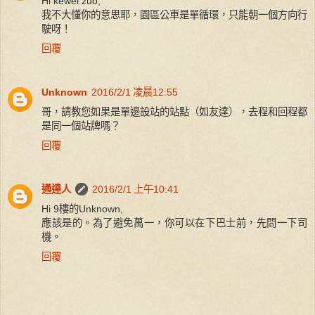
Hi kewei zuo,
我不大懂你的意思耶，園區公車是單循環，只能朝一個方向行
駛呀！
回覆
Unknown
2016/2/1 凌晨12:55
哥，請教您如果是單邊設站的站點（如友達），去程和回程都
是同一個站牌嗎？
回覆
通達人
2016/2/1 上午10:41
Hi 9樓的Unknown,
應該是的。為了避免萬一，你可以在下巴士前，先問一下司
機。
回覆