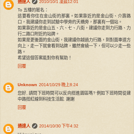
通達人
2010/10/1 凌晨12:01
To 五樓的匿名：
這要看你住在金山街的那裏。如果靠近的是金山街、介壽路
口，我建議你走到試驗中學旁的天橋旁，那裏有一個站。
如果靠近的是金山五、六、七、八街，建議你走到力行路、力
行二路口附近的站牌。
如果是更後面的金山街，我建議你越過力行路，到對面車道方
向上，走一下就會看到站牌，雖然會繞一下，但可以少走一些
路。
希望這個答案能對你有幫助！
回覆
Unknown
2014/10/29 晚上8:24
您好, 請問下班時間可以反向搭進園區嗎? 例如下班時間從建
中路搭紅線到科技生活館. 謝謝
回覆
通達人
2014/10/30 下午4:32