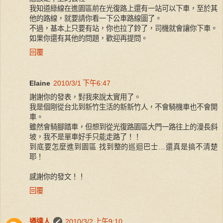
我知道綠線在進園區前在光復路上還有一站可以下車，至於其
他的路線，就要請你看一下公車路線圖了。
不過，基本上只要有站，你也拉了鈴了，司機就會讓你下車。
如果你還有其他的問題，歡迎再提問。
回覆
Elaine
2010/3/1 下午6:47
謝謝你的發表，對我來說太實用了。
我是個剛從台北到新竹生活的新新竹人，不會騎機車也不會開
車。
雖然會騎腳踏車，但想到從光復路園區大門一路往上的漫長斜
坡，我不是單車好手只能走路了！！
到底要怎麼進到園區 找到整的巡迴巴士…還真是搞不清楚
耶！
感謝你的發文！！
回覆
通達人
2010/3/2 上午9:10