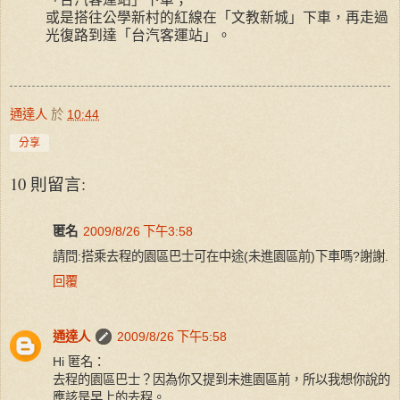
或是搭往公學新村的紅線在「文教新城」下車，再走過
光復路到達「台汽客運站」。
通達人
於
10:44
分享
10 則留言:
匿名
2009/8/26 下午3:58
請問:搭乘去程的園區巴士可在中途(未進園區前)下車嗎?謝謝.
回覆
通達人
2009/8/26 下午5:58
Hi 匿名：
去程的園區巴士？因為你又提到未進園區前，所以我想你說的
應該是早上的去程。