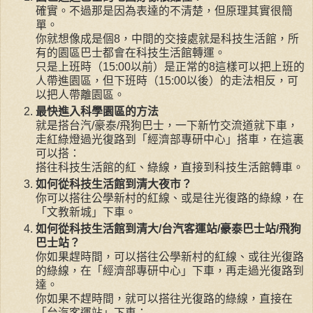
確實。不過那是因為表達的不清楚，但原理其實很簡
單。
你就想像成是個8，中間的交接處就是科技生活館，所
有的園區巴士都會在科技生活館轉運。
只是上班時（15:00以前）是正常的8這樣可以把上班的
人帶進園區，但下班時（15:00以後）的走法相反，可
以把人帶離園區。
最快進入科學園區的方法
就是搭台汽/豪泰/飛狗巴士，一下新竹交流道就下車，
走紅綠燈過光復路到「經濟部專研中心」搭車，在這裏
可以搭：
搭往科技生活館的紅、綠線，直接到科技生活館轉車。
如何從科技生活館到清大夜市？
你可以搭往公學新村的紅線、或是往光復路的綠線，在
「文教新城」下車。
如何從科技生活館到清大/台汽客運站/豪泰巴士站/飛狗
巴士站？
你如果趕時間，可以搭往公學新村的紅線、或往光復路
的綠線，在「經濟部專研中心」下車，再走過光復路到
達。
你如果不趕時間，就可以搭往光復路的綠線，直接在
「台汽客運站」下車；