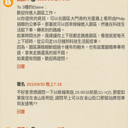
To 3樓的Elaine：
歡迎你進入園區工作。
以你提供的資訊，可以在園區大門旁的光復路上看到由Philp
捐贈的公車亭，那裏就可以搭乖綠線進入園區，然後在科技生
活館下車，轉乖別的路線。
如果時間允許，我建議你上下班都走路進園區，像我就是每天
上下班時，從公司走15分鐘到科技生活館搭車。
因為，園區廣植樹齡超過十幾年的樹木，也有設置腳踏車專用
道，拿來走路還真的很不錯。
如果還有問題，歡迎再提問。
回覆
匿名
2010/9/30 晚上7:18
不好意思想請問一下以綠線來說,15:00以前是(1)->(2),那麼如
果我住在金山街附近,請問早上可以在金山街口那個站牌搭車
到友達嗎??
回覆