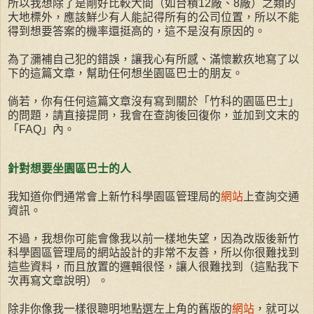
所以我想除了是剛好比較大間（如台積12廠、8廠）之類的
大地標外，應該鮮少有人能記得所有的公司位置，所以不能
得到想要答案的機率還挺高的，這不是沒有原因的。
為了瀰補自己犯的錯誤，讓我心有所感、滿懷歉疚地寫了以
下的這篇文章，幫助任何想坐園區巴士的朋友。
倘若，你有任何這篇文章沒有寫到關於「竹科的園區巴士」
的問題，請直接提問，我會在查詢後回復你，並加到文末的
「FAQ」內。
針對想要坐園區巴士的人
我知道你們通常會上新竹科學園區管理局的
網站
上查詢交通
資訊。
不過，我想你可能會像我以前一樣地失望，因為改版後新竹
科學園區管理局的網站設計的非常不友善，所以你很難找到
這些資料，而且放置的邏輯很怪，讓人很難找到（這點我下
次再寫文章說明）。
除非你像我一樣很聰明地點選左上角的舊版的
網站
，就可以