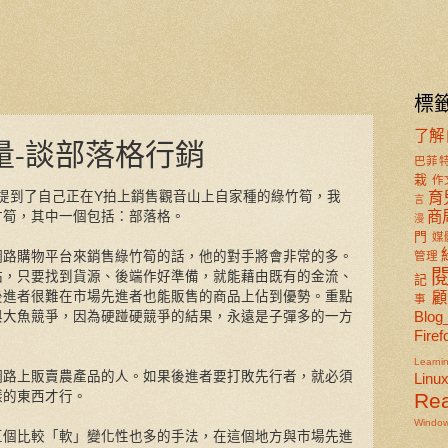
標
了解
量-談部落格行銷
巴菲
栽
作
提到了自己正在Y拍上銷售觀音山上自家種的綠竹筍，我
育
言
商
竹筍，其中一個包括：部落格。
漫
門
媒
網路購物平台來銷售綠竹筍的話，他的對手將會非常的多。
管理
站，只要找到貨源、後端作好準備，就能藉由既有的金流、
記
後進者很難在市場先進者也能販售的商品上佔到優勢。重點
事
Blog
與大魚競爭，因為硬踫硬競爭的結果，永遠是子彈多的一方
Firef
Learni
網路上販賣農產品的人。如果後進者要打敗先行者，就必須
Linu
樣的東西才行。
Re
Windo
豆個比較「軟」變化性也多的手法，在這個地方與市場先進