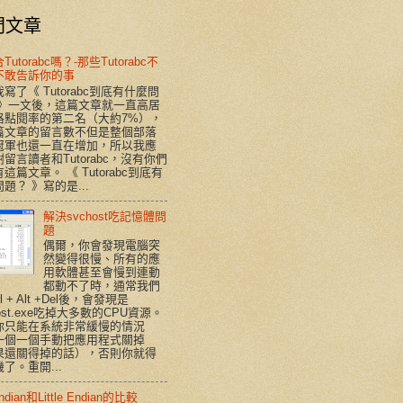
門文章
utorabc嗎？-那些Tutorabc不
不敢告訴你的事
寫了《 Tutorabc到底有什麼問
 》一文後，這篇文章就一直高居
格點閱率的第二名（大約7%），
篇文章的留言數不但是整個部落
冠軍也還一直在增加，所以我應
留言讀者和Tutorabc，沒有你們
這篇文章。 《 Tutorabc到底有
題？ 》寫的是...
解決svchost吃記憶體問
題
偶爾，你會發現電腦突
然變得很慢、所有的應
用軟體甚至會慢到連動
都動不了時，通常我們
rl + Alt +Del後，會發現是
host.exe吃掉大多數的CPU資源。
你只能在系統非常緩慢的情況
一個一個手動把應用程式關掉
果還關得掉的話），否則你就得
了。重開...
Endian和Little Endian的比較