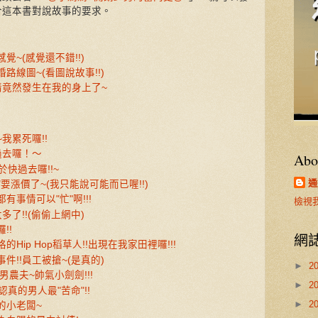
合這本書對說故事的要求。
~(感覺還不錯!!)
路線圖~(看圖說故事!!)
情竟然發生在我的身上了~
我累死囉!!
過去囉！～
Abo
快過去囉!!~
通
"要漲價了~(我只能說可能而已喔!!)
事情可以"忙"啊!!!
檢視
了!!(偷偷上網中)
!!
網
Hip Hop稻草人!!出現在我家田裡囉!!!
件!!員工被搶~(是真的)
►
2
男農夫~帥氣小劍劍!!!
►
2
認真的男人最"苦命"!!
►
2
的小老闆~