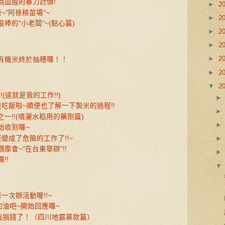
為血腥的暴力討債!
►
2
~"阿祿秧苗場"~
►
2
棒的"小老闆"~(點心篇)
►
2
►
2
►
2
有機米終於抽穗囉！！
►
2
▼
2
!(這就是我的工作!!)
吃飯啦~順便也了解一下製米的過程!!
一!!(噴灑水稻用的藥劑篇)
始收割囉~
變成了危險的工作了!!~
摩會~"在台東舉辦"!!
!!
一次辦活動喔!!~
加油吧~開始回應囉~
！我捐錢了！（四川地震募款篇）