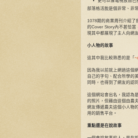
更可以像電視放自己
部落格活脫是個非常、非
1078期的商業周刊介紹
的Cover Story內
現其中都展現了主人向網
小人物的故事
這其中我比較熟悉的是「
因為我以前就上網過這個
自己的字句、配合所學的
同時，也得到了網友的認
這個網站會出名，我認為
的照片，但藉由這個由農
網友傳遞農夫這個小人物
用的銷售平台。
重點還是在說故事
一個會說故事的人，是在