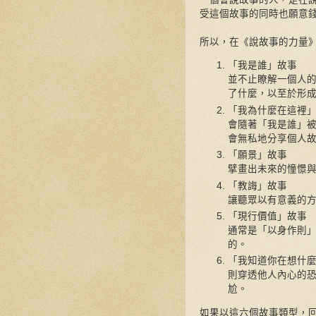
受這個故事的同時也願意
所以，在《說故事的力量
「我是誰」故事
並不止瞭解一個人
了什麼，以至於形
「我為什麼在這裡
會隨著「我是誰」
會無私地分享個人
「願景」故事
擘畫出未來的憧憬
「教誨」故事
讓聽眾以有意義的
「現行價值」故事
通常是「以身作則
的。
「我知道你在想什
則穿透他人內心的
尬。
如果以這六個故事類型，