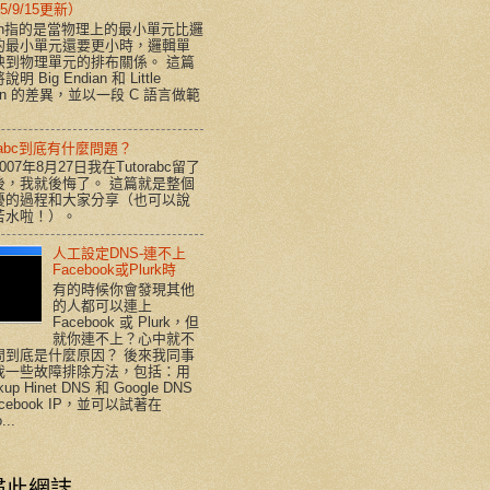
5/9/15更新）
ian指的是當物理上的最小單元比邏
的最小單元還要更小時，邏輯單
映到物理單元的排布關係。 這篇
明 Big Endian 和 Little
ian 的差異，並以一段 C 語言做範
orabc到底有什麼問題？
007年8月27日我在Tutorabc留了
後，我就後悔了。 這篇就是整個
擾的過程和大家分享（也可以說
苦水啦！）。
人工設定DNS-連不上
Facebook或Plurk時
有的時候你會發現其他
的人都可以連上
Facebook 或 Plurk，但
就你連不上？心中就不
問到底是什麼原因？ 後來我同事
我一些故障排除方法，包括：用
kup Hinet DNS 和 Google DNS
acebook IP，並可以試著在
...
尋此網誌