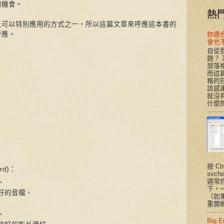
的機會。
熱
上可以特別應用的方式之一，所以這篇文章來呼應這本書的
呼應。
你適合T
會也
自從我
題？
部落
而這
格的
該感謝
就沒有
什麼問
按 Ct
rd)：
svc
通常
、
下，
好的音檔、
（如
、
重開機
、
Big 