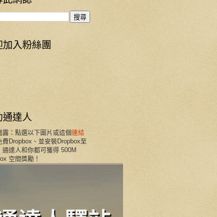
迎加入粉絲團
助通達人
揭露：點選以下圖片或這個
連結
費Dropbox、並安裝Dropbox至
通達人和你都可獲得 500M
pbox 空間獎勵！