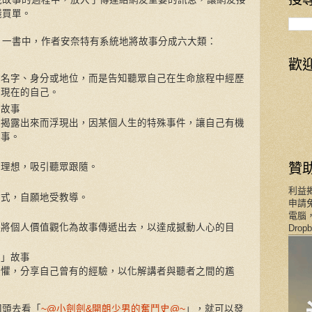
錢買單。
》一書中，作者安奈特有系統地將故事分成六大類：
歡
的名字、身分或地位，而是告知聽眾自己在生命旅程中經歷
成現在的自己。
」故事
被揭露出來而浮現出，因某個人生的特殊事件，讓自己有機
故事。
贊
與理想，吸引聽眾跟隨。
利益
方式，自願地受教導。
申請免
電腦，
」將個人價值觀化為故事傳遞出去，以達成撼動人心的目
Dro
麼」故事
恐懼，分享自己曾有的經驗，以化解講者與聽者之間的尷
回頭去看「
~@小劍劍&開朗少男的奮鬥史@~
」，就可以發