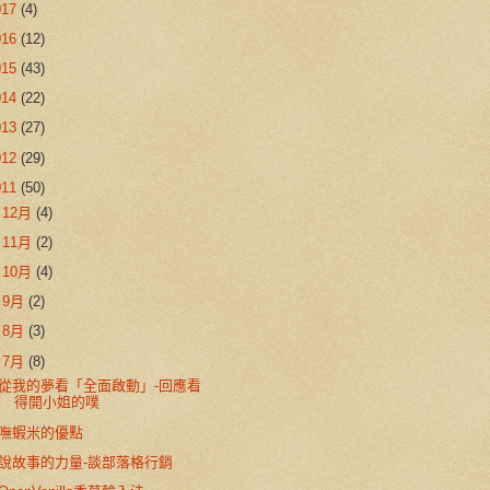
017
(4)
016
(12)
015
(43)
014
(22)
013
(27)
012
(29)
011
(50)
►
12月
(4)
►
11月
(2)
►
10月
(4)
►
9月
(2)
►
8月
(3)
▼
7月
(8)
從我的夢看「全面啟動」-回應看
得開小姐的噗
嘸蝦米的優點
說故事的力量-談部落格行銷