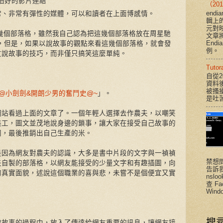
拍好的影片連結
（201
end
常、非常有彈性的媒體，可以和讀者在上面博感情。
輯上
元對
了幾個部落格，雖然我自己認為把這幾個部落格放在周星馳
文章將說
End
不甚恰當，但是，如果以說故事的觀點來看這幾個部落格，就會發
例。
友說故事的技巧，而非僅只搞笑這麼單純。
Tut
自從2
資料
被搔
~@小劍劍&開朗少男的奮鬥史@~
」。
是吐
網站看過上面的文章了。一個年輕人選擇去作農夫，以嘲笑
美工，圖文並茂地說身邊的鎖事，讓大家在接受自己故事的
同，最後推銷出自己生產的米。
是因為網友對農夫的認識，大多是書中片段的文字與一禎禎
禁想
夫自製的部落格，以網友能接受的少量文字和有趣插圖，向
告訴
的真實面貌，述說這個職業的喜與悲，未嘗不是個便宜又實
nsloo
查 F
Windo
搜
說故事的過程中，放入了傳達給網友重要的訊息，讓網友接