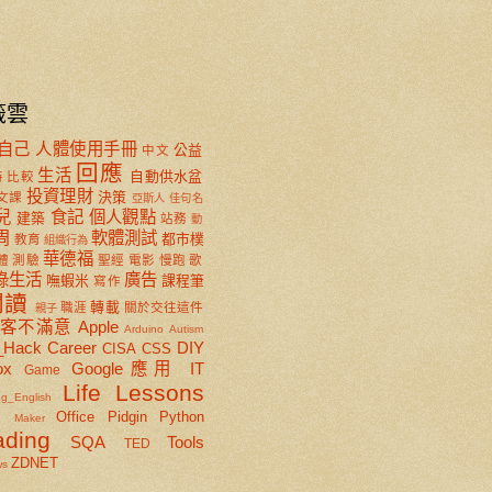
籤雲
自己
人體使用手冊
公益
中文
回應
生活
自動供水盆
特
比較
投資理財
決策
文課
亞斯人
佳句名
兒
食記
個人觀點
建築
站務
動
周
軟體測試
都市樸
教育
組織行為
華德福
體
測驗
聖經
電影
慢跑
歌
綠生活
廣告
嘸蝦米
課程筆
寫作
閱讀
轉載
職涯
關於交往這件
親子
顧客不滿意
Apple
Arduino
Autism
_Hack
Career
DIY
CISA
CSS
ox
Google應用
IT
Game
Life Lessons
ng_English
x
Office
Pidgin
Python
Maker
ading
SQA
Tools
TED
ZDNET
ws