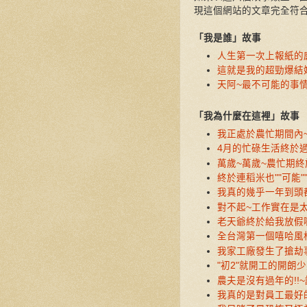
現這個網站的文章完全符
「我是誰」故事
人生第一次上報紙的感覺
這就是我的超勁爆結婚
天阿~最不可能的事
「我為什麼在這裡」故事
我正處於農忙期間內~
4月的忙碌生活終於
萬歲~萬歲~農忙期終於
終於連稻米也""可能"
我真的幾乎一年到頭都有
對不起~工作實在是太多
老天爺終於給我放假囉
全台灣第一個嘻哈風格的
我家工廠發生了搶劫事
"初2"就開工的開朗少
農夫是沒有過年的!!~
我真的是對員工最好