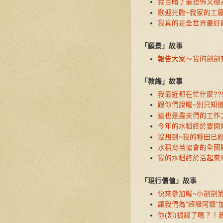
我目睹了最恐怖又極
歡迎光臨~我家的工廠
我真的是全世界最好最
「願景」故事
報告大家～我的劍劍
「教誨」故事
我最近都在忙什麼??!
跟你們說喔~別只知道
這也是農夫們的工作之
今年的水稻終於要開
沒想到~我的種田已經
水稻育苗協會的全國觀
我的水稻終於活起來囉
「現行價值」故事
快來參加喔~小劍劍第
讓我們為"超級阿嬤"
你(妳)捐錢了嗎？