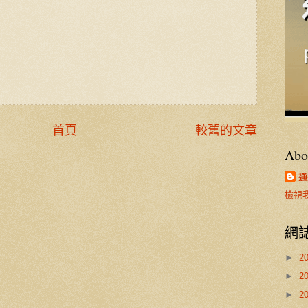
首頁
較舊的文章
Abo
通
檢視
網
►
2
►
2
►
2