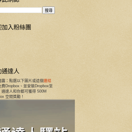
迎加入粉絲團
助通達人
揭露：點選以下圖片或這個
連結
費Dropbox、並安裝Dropbox至
通達人和你都可獲得 500M
pbox 空間獎勵！