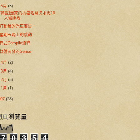
▼
5月
(5)
[轉載]最窮的抗癌名醫吳永志10
大健康觀
打動我的汽車廣告
星期五晚上的感動
程式Compile流程
軟體開發的Sense
►
4月
(2)
►
3月
(4)
►
2月
(5)
►
1月
(1)
007
(28)
網頁瀏覽量
7
0
3
5
4