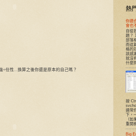
熱
你適合T
會也
自從我
題？
部落
而這
格的
該感謝
就沒有
什麼問
強÷任性...換算之後你還是原本的自己嗎？
按 Ct
svc
通常
下，
（如
重開機
Big 