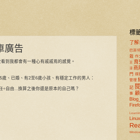
標
了解
車廣告
巴菲
栽
作
次看到我都會有一種心有戚戚焉的感覺。
育
言
商
漫
門
媒
35歲、已婚、有2至6歲小孩、有穩定工作的男人：
管理
記
任÷自由...換算之後你還是原本的自己嗎？
事
Blog
Firef
Learni
Linu
Re
Windo