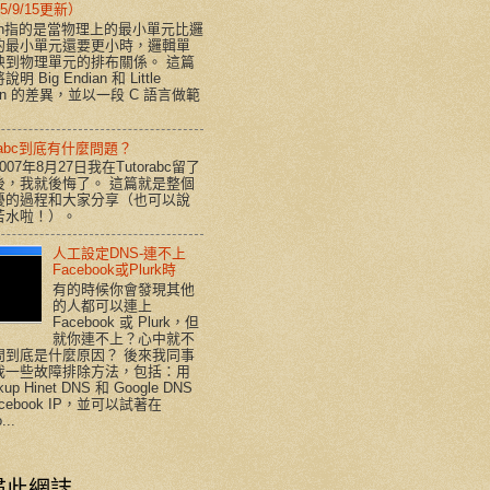
5/9/15更新）
ian指的是當物理上的最小單元比邏
的最小單元還要更小時，邏輯單
映到物理單元的排布關係。 這篇
明 Big Endian 和 Little
ian 的差異，並以一段 C 語言做範
orabc到底有什麼問題？
007年8月27日我在Tutorabc留了
後，我就後悔了。 這篇就是整個
擾的過程和大家分享（也可以說
苦水啦！）。
人工設定DNS-連不上
Facebook或Plurk時
有的時候你會發現其他
的人都可以連上
Facebook 或 Plurk，但
就你連不上？心中就不
問到底是什麼原因？ 後來我同事
我一些故障排除方法，包括：用
kup Hinet DNS 和 Google DNS
acebook IP，並可以試著在
...
尋此網誌