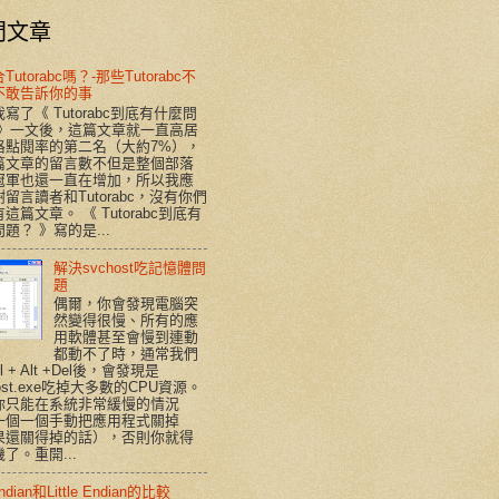
門文章
utorabc嗎？-那些Tutorabc不
不敢告訴你的事
寫了《 Tutorabc到底有什麼問
 》一文後，這篇文章就一直高居
格點閱率的第二名（大約7%），
篇文章的留言數不但是整個部落
冠軍也還一直在增加，所以我應
留言讀者和Tutorabc，沒有你們
這篇文章。 《 Tutorabc到底有
題？ 》寫的是...
解決svchost吃記憶體問
題
偶爾，你會發現電腦突
然變得很慢、所有的應
用軟體甚至會慢到連動
都動不了時，通常我們
rl + Alt +Del後，會發現是
host.exe吃掉大多數的CPU資源。
你只能在系統非常緩慢的情況
一個一個手動把應用程式關掉
果還關得掉的話），否則你就得
了。重開...
Endian和Little Endian的比較