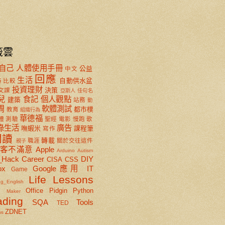
籤雲
自己
人體使用手冊
公益
中文
回應
生活
自動供水盆
特
比較
投資理財
決策
文課
亞斯人
佳句名
兒
食記
個人觀點
建築
站務
動
周
軟體測試
都市樸
教育
組織行為
華德福
體
測驗
聖經
電影
慢跑
歌
綠生活
廣告
嘸蝦米
課程筆
寫作
閱讀
轉載
職涯
關於交往這件
親子
顧客不滿意
Apple
Arduino
Autism
_Hack
Career
DIY
CISA
CSS
ox
Google應用
IT
Game
Life Lessons
ng_English
x
Office
Pidgin
Python
Maker
ading
SQA
Tools
TED
ZDNET
ws