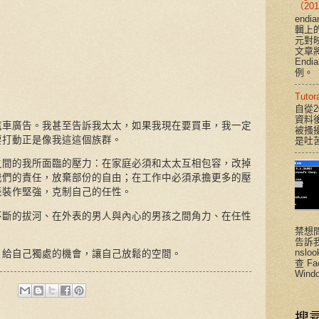
（201
end
輯上
元對
文章將說
End
例。
Tut
自從2
資料
汽車廣告。我甚至告訴我太太，如果我現在要買車，我一定
被搔
要打動正是像我這這個族群。
是吐
之間的我所面臨的壓力：在家庭必須和太太互相包容，改掉
我們的責任，放棄部份的自由；在工作中必須承擔更多的壓
表裝作堅強，克制自己的任性。
不斷的拔河、在外表的男人與內心的男孩之間角力、在任性
禁想
告訴
nsloo
，給自己獨處的機會，讓自己放鬆的空間。
查 F
Windo
搜