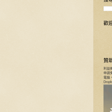
歡
贊
利益
申請免
電腦，
Dro